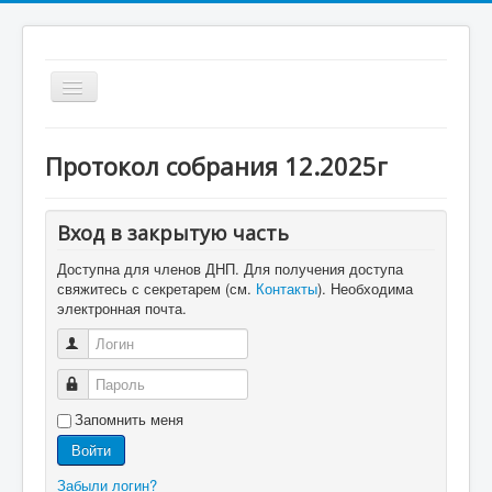
Включить/
выключить
навигацию
ТСН "Молодой специалист"
Протокол собрания 12.2025г
Главная
Вход в закрытую часть
Новости
Доступна для членов ДНП. Для получения доступа
Схемы
свяжитесь с секретарем (см.
Контакты
). Необходима
электронная почта.
Коммуникации
Логин
Документы
Пароль
Реквизиты
Запомнить меня
Контакты
Войти
Забыли логин?